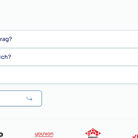
trag?
mich?