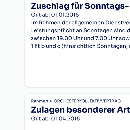
29
3.348,10
2
c)
eine Funktionszulage für 1. Soloc
Abs. 3 lit e).
Zuschlag für Sonntags-
Cello
30
3.348,10
Kontrabas
d)
eine Funktionszulage für 3. Kon
(2)
Folgende Funktionsgruppen sind
Gilt ab: 01.01.2016
Schlagwer
31
3.348,10
Im Rahmen der allgemeinen Dienstverp
e)
eine Funktionszulage für 4. Kon
Leistungspflicht an Sonntagen sind d
1.
Funktionszulage
b)
eine Funktionszulage für
32
3.348,10
II.
zwischen 19.00 Uhr und 7.00 Uhr sowi
Nebeninstrument
33
3.649,54
3
a)
1. Konzertmeister,
2. Solocellisten,
1 lit b und c (hinsichtlich Sonntagen,
Zuschlag für
Nachtarbeit in der Zeit zwischen 23
3.
b)
2. Konzertmeister,
alle 1. Stimmführer der Streicher,
Sonntags- und
III.
Dienstleistungen) gesondert abgegol
Nachtarbeit gemäß
c)
1. Solocellisten,
1. Bläser,
(“Zuschlag für Sonntags- und Nachtar
§ 21c
Anlage ./2 jeweils vorgesehenen Höhe
d)
3. Konzertmeister,
1. Harfenisten,
Zulagen allgemeiner Art
e)
4. Konzertmeister,
1. Paukist;
bei einem Limit von 20 Diensten
Kinderzulage
nach den
2.
c)
eine Funktionszulage für
bei einem Limit von 23 Diensten
Rahmen
ORCHESTERKOLLEKTIVVERTRAG
Bedingungen der §§ 4
Zulagen besonderer Ar
und 5 BO 1994 Wien
2. Solocellisten,
2. Stimmführer der Streicher,
bei einem Limit von 24 Diensten
Gilt ab: 01.04.2015
Zulagen besonderer Art
alle 1. Stimmführer der Streicher,
3. Solocellisten,
bei einem Limit von 25 Diensten