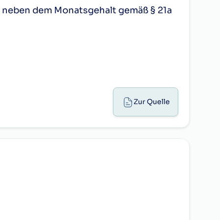
ich;
t neben dem Monatsgehalt gemäß § 21a
79,57
79,57
79,57
ich;
ich;
39,80
39,80
39,80
er Zeit zwischen 19.00 Uhr und 7.00
bs. 1 Z 4 gesondert abgegolten sind, sind
bei Streichinstrumenten einschließlich
10,89
10,89
10,89
 aufrechten Arbeitsverhältnis
Zur Quelle
ß Abs. 1 Z 1, den Dienstalterszulagen
 und zwar pro Instrument,
emäß § 22, den fallweisen
68,69
68,69
68,69
i) hinsichtlich der nach dem
ument, nicht aber den Bogen beistellt;
 von § 6 Abs. 1 mit dem je nach
instrument beistellt, eine Zulage in der
 für die Spielverpflichtung eines jeden
212,57
212,57
212,57
 § 22, den fallweisen Sondervergütungen
beninstrumente als Rohrgeld und für die
ld beträgt 80 vH des Rohrgeldes. Für ein
63,76
63,76
63,76
rument im Ausmaß von 10 vH des