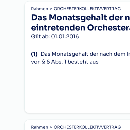
4.
dem Zuschlag für Sonntags- und N
2.
18
2.144,61
Rahmen
ORCHESTERKOLLEKTIVVERTRAG
Nich
Pauker(IN)
(2)
Es sind acht große und sechs kle
Das Monatsgehalt der n
Bog
Tubist(IN)
für die Erreichung höherer Bezüge anr
19
2.345,19
2
eintretenden Orchester
Dienstjahre anfallen; ferner gebührt e
II.
Rohr
4.
3.
20
2.345,19
einem Monatsersten vollendet, so g
Gilt ab: 01.01.2016
Stimmführ
Rohr
21
2.545,77
2
Anhörung des Betriebsrates kann der
der
Rohr
Rücksicht auf die anrechenbare Dien
22
2.545,77
Streicher,
(1)
Das Monatsgehalt der nach dem In
Orchesterangehörigen herbeigeführt, 
1.
III.
Blat
von § 6 Abs. 1 besteht aus
23
2.746,34
2
berührt.
Geiger(IN)
Blat
24
2.746,34
2. und 4.
(3)
Folgende Funktionszulagen sind 
1.
dem je nach Funktionsgruppe (A
Blat
Bläser(IN)
25
2.946,93
2
2.
einer allfälligen Funktionszulag
1.
IV.
Klei
und
a)
26
2.946,93
Schlagwer
3.
dem Zuschlag für Sonntags- und
Sondervergütungen
27
3.147,53
2
a)
eine Funktionszulage für 1. Konz
5.
2.
Erschwerniszulage für orchesterfre
Den nach dem Inkrafttreten dieses Ko
Geiger(IN)
28
3.147,53
b)
eine Funktionszulage für 2. Kon
sohin weder die Dienstalterszulagen
Viola
Rahmen
Erschwerniszulage für solistische L
ORCHESTERKOLLEKTIVVERTRAG