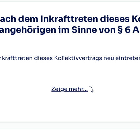
achtarbeit (gemäß § 21c).
2.2
tbeistellung des Streichinstruments, wohl aber d
,
ine Dienstalterszulagen vorgesehen, wobei die ers
ach dem Inkrafttreten dieses K
ens
5.297,33
5.681,15
6.064,98
echenbaren Dienstjahres (§ 7), die weiteren mit V
00,58
1. kl. DAZ
200,61
2.4
angehörigen im Sinne von § 6 A
ine letzte (fünfzehnte) Dienstalterszulage ab dem 
geld für das 1. Instrument
2.4
ebühren die Dienstalterszulagen schon mit dem 
er(IN)
geld für das 2. Instrument
00,58
2. kl. DAZ
200,61
2.6
 Arbeitgeber in Ausnahmefällen Dienstalterszul
geld für das 3. Instrument
stzeit gewähren. Hiedurch wird weder eine Änder
2.6
krafttreten dieses Kollektivvertrags neu eintre
noch wird ein Anspruch auf das Definitivum (§ 6 
tgeld für das 1. Instrument
00,58
3. kl. DAZ
200,61
2.8
tgeld für das 2. Instrument
2.8
vorgesehen:
bs. 2) gebührenden Gehalt,
Zeige mehr...
tgeld für das 3. Instrument
00,58
4. kl. DAZ
200,61
3.0
e für die Spielverpflichtung eines jeden Nebeninst
derzulage
3.0
ker
5.136,94
5.510,09
5.883,22
 Nachtarbeit (gemäß § 21c).
00,58
5. kl. DAZ
200,61
3.2
ertmeister,
mde Instrumente
llektivvertrags neu eintretenden Orchesterangeh
3.2
zertmeister,
 gemäß § 21a Abs. 2 noch die Funktionszulagen ge
eistungen