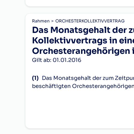
1.
6
536,14
Bläser(IN),
7
804,24
2
1.
Rahmen
ORCHESTERKOLLEKTIVVERTRAG
e)
Das Monatsgehalt der z
Harfenist(I
8
804,24
1.
IV.
Zusc
Kollektivvertrags in ei
9
1.072,30
2
Pauker(IN)
Zulagen allgemeiner Art
Orchesterangehörigen i
10
1.072,30
3.
2.
I.
Allg
Gilt ab: 01.01.2016
11
1.340,38
2
Stimmführ
§ 3
der
12
1.340,38
(1)
Das Monatsgehalt der zum Zeitpunk
II.
Kind
Streicher,
beschäftigten Orchesterangehörigen i
13
1.608,45
2
Wie
3.
Solocellist
14
1.608,45
Zulagen besonderer Art
1.
dem Grundgehalt,
3.
15
1.876,53
2
I.
Nich
2.
den Dienstalterszulagen (gemäß Ab
Bläser(IN),
16
1.876,53
2.
Nich
3.
den Funktionszulagen (gemäß Abs.
Harfenist(I
17
2.144,61
2
Nich