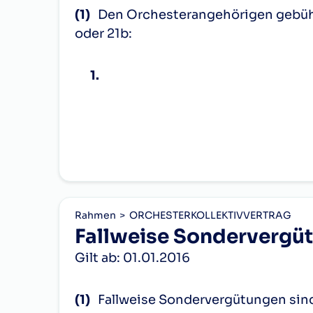
I.
Nichtbeistellung
des
1. Bläser,
3. Bläser,
bei einem Limit von 27 Diensten
(1)
Den Orchesterangehörigen gebüh
Hauptinstrumentes
oder 21b:
1. Harfenisten,
2. Harfenisten,
bei einem Limit von 28 Diensten
Nichtbeistellung des
1. Paukist;
2. Paukist;
bei einem Limit von 29 Diensten
Nebeninstrumentes
1.
3.
Tubist;
Allfällige über dieses Ausmaß hinaus
Nichtbeistellung des
d)
eine Funktionszulage für
Uhr, soweit diese Leistungen nicht ber
2. Stimmführer der Streicher,
a)
eine Zulage bei Nichtbeistellu
Bogens
(i) hinsichtlich der zum Zeitpunkt de
des Bogens,
3. Solocellisten,
3. Stimmführer der Streicher,
Nichtbeistellung des
beschäftigten Orchesterangehörigen i
b)
eine Zulage bei Nichtbeistellu
Streichinstruments,
3. Bläser,
Primgeiger,
gemäß Abs. 1 Z 2, den Funktionszulag
wohl aber des Bogens
Sondervergütungen gemäß § 23 und de
c)
bei Streichinstrumenten eine Zu
2. Harfenisten,
2. und 4. Bläser,
Inkrafttreten dieses Kollektivvertra
II.
Rohrgeld
für das 1.
d)
bei Streichinstrumenten, wenn d
Rahmen
ORCHESTERKOLLEKTIVVERTRAG
2. Paukist;
1. Schlagwerker;
Funktionsgruppe gebührenden Gehalt ge
Instrument
Fallweise Sondervergü
Höhe des Differenzbetrags zwischen 
e)
eine Funktionszulage für die S
Nebeninstruments (gekoppelt an § 21a
Tubist;
2.
eine Zulage für die Instrumente
Rohrgeld für das 2.
Gilt ab: 01.01.2016
gemäß § 23 und den Mehrleistungsver
4.
Instrumentengruppe Klarinette und 
Instrument
zweites Instrument gebührt die Zu
Rohrgeld für das 3.
(1)
Fallweise Sondervergütungen sin
3. Stimmführer der Streicher,
Betrages, der für das erste Instrum