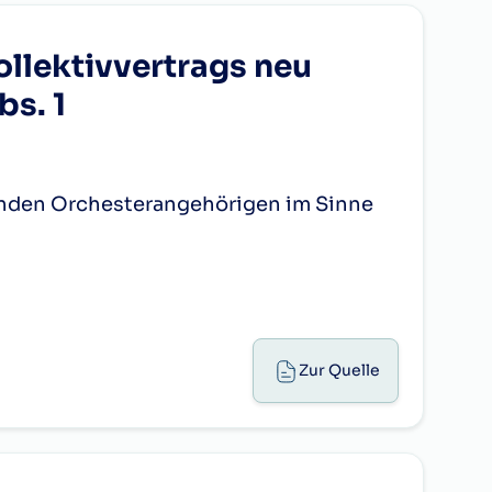
19,67
es
te (große) mit Vollendung des zweiten,
ollektivvertrags neu
68,69
6.448,84
6.832,69
7.216,49
ollendung je zwei weiterer solcher
27,27
207,61
1. kl. DAZ
bs. 1
33. Dienstjahr. Wird ein Dienstjahr an
212,57
27,27
entsprechenden Monatsersten. Nach
63,76
34,87
207,61
2. kl. DAZ
agen an Orchesterangehörige ohne
21,24
ung der anrechenbaren Dienstzeit des
34,87
tenden Orchesterangehörigen im Sinne
Abs. 2 und 3) in irgendeiner Weise
170,06
42,46
207,61
3. kl. DAZ
51,01
42,46
16,98
50,07
207,61
4. kl. DAZ
ruments (gekoppelt an § 21a Abs. 3 lit e)
77,79
50,07
Zur Quelle
6.256,38
6.629,53
7.002,65
57,69
207,61
5. kl. DAZ
169,50
örigen im Sinne von § 6 Abs. 1 gebühren
57,69
mäß § 21a Abs. 3 (ausgenommen § 21a
169,50