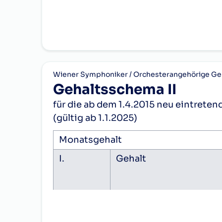
Sech
Dien
III.
Funk
a)
Wiener Symphoniker / Orchesterangehörige Geh
Gehaltsschema II
für die ab dem 1.4.2015 neu eintret
(gültig ab 1.1.2025)
Monatsgehalt
I.
Gehalt
b)
1.
1.a