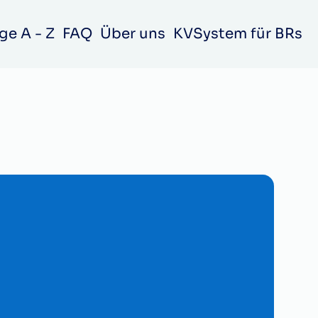
ge A - Z
FAQ
Über uns
KVSystem für BRs