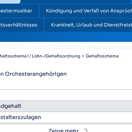
hestermusiker
Kündigung und Verfall von Ansprüc
tsverhältnisses
Krankheit, Urlaub und Dienstfreis
haltsschema I / Lohn-/Gehaltsordnung
Gehaltsschema
nen Orchesterangehörigen
dgehalt
stalterszulagen
 große Dienstalterszulagen zu je
Zeige mehr...