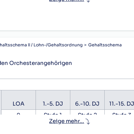
s kleine Dienstalterszulagen zu je
stalterszulage ab 33. Dienstjahr
tionszulagen
1. Konzertmeister(in)
altsschema II / Lohn-/Gehaltsordnung
Gehaltsschema
2. Konzertmeister(in)
enden Orchesterangehörigen
1. Solocellist(in)
3. Konzertmeister(in)
4. Konzertmeister(in)
2. Solocellist(in)
LOA
1.-5. DJ
6.-10. DJ
11.-15. D
1. Stimmführer(in) der
9
Stufe 1
Stufe 2
Stufe 3
Streicher
Zeige mehr...
1. Bläser(in)