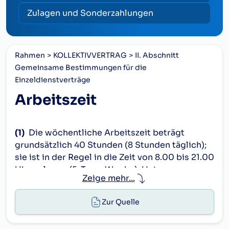
Zulagen und Sonderzahlungen
Rahmen
KOLLEKTIVVERTRAG
II. Abschnitt
Gemeinsame Bestimmungen für die
Einzeldienstverträge
Arbeitszeit
(1)
Die wöchentliche Arbeitszeit beträgt
grundsätzlich 40 Stunden (8 Stunden täglich);
sie ist in der Regel in die Zeit von 8.00 bis 21.00
Uhr zu legen (5-Tage-Woche). Unter
Zeige mehr...
Berücksichtigung der betrieblichen
Erfordernisse kann nach
§ 4 Abs. 9 des
Zur Quelle
Arbeitszeitgesetzes
eine Aufteilung der
Arbeitszeit so erfolgen, daß sie zwar in