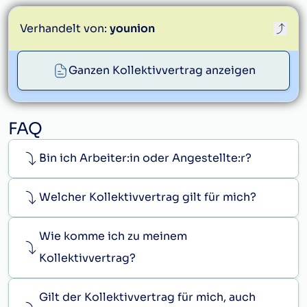
der Schwiegereltern und der Großeltern;
Theaterunternehmens unbedingt
Verschwiegenheit zu bewahren.
Verhandelt von:
younion
b)
bei Eheschließung der eigenen Kinder.
(4)
Im Ausmaß der tatsächlich versäumten
Arbeitszeit
Ganzen Kollektivvertrag anzeigen
info@younion.at
a)
bei Aufsuchen des Arztes;
b)
bei ambulatorischer Behandlung;
FAQ
c)
bei Zahnbehandlung,
Bin ich Arbeiter:in oder Angestellte:r?
sofern dies nicht außerhalb der Arbeitszeit
möglich ist.
Welcher Kollektivvertrag gilt für mich?
Wie komme ich zu meinem
Kollektivvertrag?
Gilt der Kollektivvertrag für mich, auch