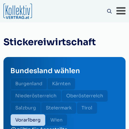
Stickereiwirtschaft
Bundesland wählen
Burgenland
Kärnten
Niederösterreich
Oberösterreich
Salzburg
Steiermark
Tirol
Vorarlberg
Wien