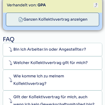
Verhandelt von:
GPA
Ganzen Kollektivvertrag anzeigen
service@gpa.at
FAQ
Bin ich Arbeiter:in oder Angestellte:r?
Welcher Kollektivvertrag gilt für mich?
Wie komme ich zu meinem
Kollektivvertrag?
Gilt der Kollektivvertrag für mich, auch
wenn ich kein Gewerkschaftsmitglied bin?