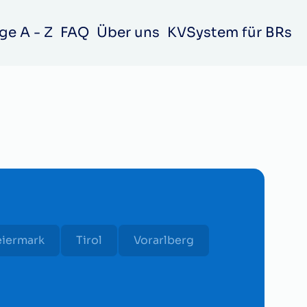
ge A - Z
FAQ
Über uns
KVSystem für BRs
eiermark
Tirol
Vorarlberg