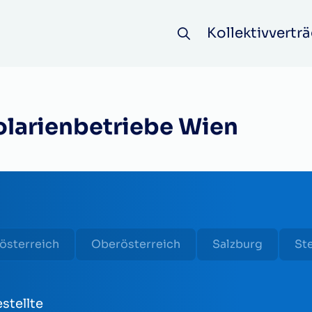
Kollektivverträ
olarienbetriebe Wien
österreich
Oberösterreich
Salzburg
St
stellte