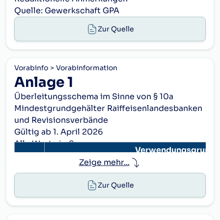
Quelle: Gewerkschaft GPA
Zur Quelle
Vorabinfo
Vorabinformation
Anlage 1
Überleitungsschema im Sinne von § 10a
Mindestgrundgehälter Raiffeisenlandesbanken
und Revisionsverbände
Gültig ab 1. April 2026
Alle Werte in €
Verwendungsgrupp
Stufe
Zeige mehr...
I
II
III
IV
1
2.415,66
2.574,37
2.630,33
2.744,13
Zur Quelle
2
2.454,09
2.630,33
2.689,59
2.800,23
3
2.486,29
2.715,19
2.756,92
2.891,25