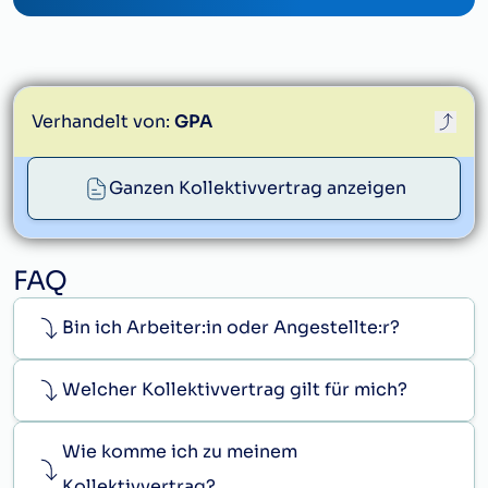
Verhandelt von:
GPA
Ganzen Kollektivvertrag anzeigen
service@gpa.at
FAQ
Bin ich Arbeiter:in oder Angestellte:r?
Welcher Kollektivvertrag gilt für mich?
Wie komme ich zu meinem
Kollektivvertrag?