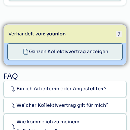
Abzüge und allfällige geleistete
mangels Vorhandenseins eines Betriebsrates
Akontozahlungen einzeln ersichtlich sind,
keine Betriebsvereinbarung abgeschlossen
auszuhändigen.
werden, kann diese durch eine vertragliche
Vereinbarung mit allen Arbeitnehmer:innen
Verhandelt von:
younion
ersetzt werden. Eine sachliche Differenzierung
ist zulässig.
Ganzen Kollektivvertrag anzeigen
info@younion.at
FAQ
Bin ich Arbeiter:in oder Angestellte:r?
Welcher Kollektivvertrag gilt für mich?
Wie komme ich zu meinem