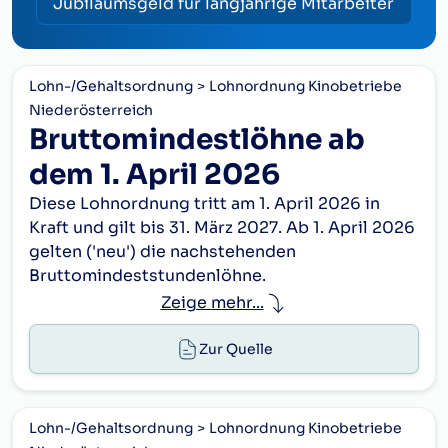
Jubiläumsgeld für langjährige Mitarbeiter
Lohn-/Gehaltsordnung
Lohnordnung Kinobetriebe
Niederösterreich
Bruttomindestlöhne ab
dem 1. April 2026
Diese Lohnordnung tritt am 1. April 2026 in
Kraft und gilt bis 31. März 2027. Ab 1. April 2026
gelten ('neu') die nachstehenden
Bruttomindeststundenlöhne.
Zeige mehr...
Bruttomindeststundenlöhne
neu ab
für Eintritte bis 31.3.2019 [bis
zuletzt
1.4.2026
Zur Quelle
4 Säle]
OperateurIn
€ 10,38
€ 10,68
ArbeiterIn, KassierIn,
Lohn-/Gehaltsordnung
Lohnordnung Kinobetriebe
€ 9,77
€ 10,05