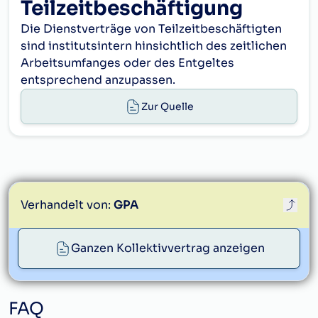
Teilzeitbeschäftigung
Woche, so werden die fehlenden Stunden bei
Die Dienstverträge von Teilzeitbeschäftigten
der Abrechnung in Abzug gebracht; geleistete
sind institutsintern hinsichtlich des zeitlichen
Mehrstunden sind zu vergüten.
Arbeitsumfanges oder des Entgeltes
entsprechend anzupassen.
Zur Quelle
Verhandelt von:
GPA
Ganzen Kollektivvertrag anzeigen
service@gpa.at
FAQ