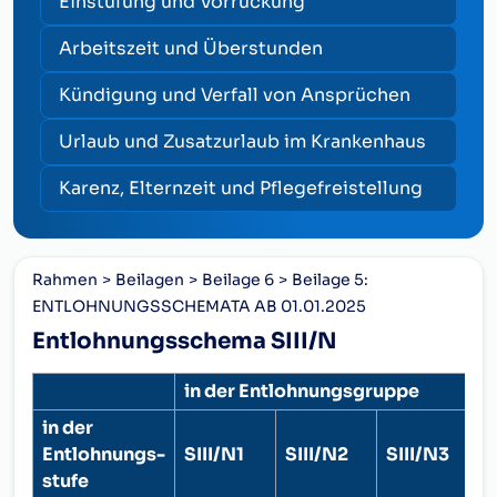
Einstufung und Vorrückung
Arbeitszeit und Überstunden
Kündigung und Verfall von Ansprüchen
Urlaub und Zusatzurlaub im Krankenhaus
Karenz, Elternzeit und Pflegefreistellung
Rahmen
Beilagen
Beilage 6
Beilage 5:
ENTLOHNUNGSSCHEMATA AB 01.01.2025
Entlohnungsschema SIII/N
in der Entlohnungsgruppe
in der
Entlohnungs-
SIII/N1
SIII/N2
SIII/N3
S
stufe