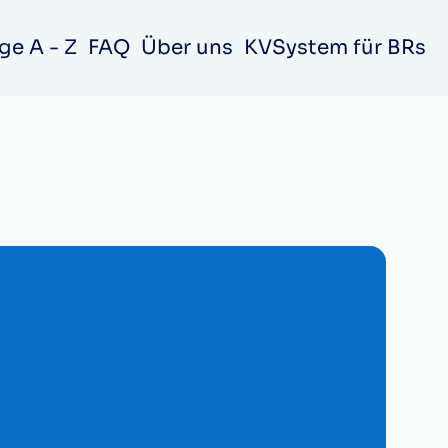
ge A - Z
FAQ
Über uns
KVSystem für BRs