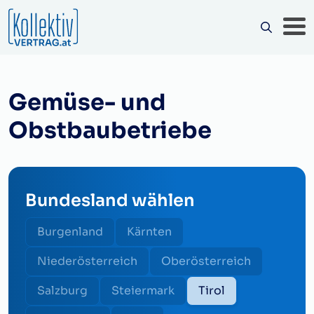
Gemüse- und
Obstbaubetriebe
Bundesland wählen
Burgenland
Kärnten
Niederösterreich
Oberösterreich
Salzburg
Steiermark
Tirol