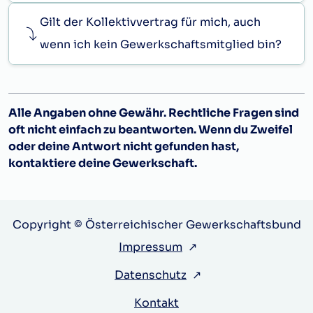
Im 3. Lehrjahr pro Monat
Gilt der Kollektivvertrag für mich, auch
i)
Entschädigung für Pflichtpraktikanten
wenn ich kein Gewerkschaftsmitglied bin?
(2)
Gewährt der Dienstgeber dem
Dienstnehmer die volle freie Station
(bestehend aus Wohnung, Beheizung,
Beleuchtung und volle Verpflegung) oder Teile
Alle Angaben ohne Gewähr. Rechtliche Fragen sind
derselben, so sind die Sachbezüge mit den für
oft nicht einfach zu beantworten. Wenn du Zweifel
den Zweck des Steuerabzuges vom Arbeitslohn
oder deine Antwort nicht gefunden hast,
und für Zwecke der Sozialversicherung jeweils
kontaktiere deine Gewerkschaft.
festgesetzten Sätze zu bewerten und vom
Barlohn in Abzug zu bringen.
(3)
Für Dienstnehmer kann abweichend von
Copyright © Österreichischer Gewerkschaftsbund
obiger Regelung zwischen dem Dienstgeber
und dem Dienstnehmer eine schriftliche
Impressum
↗
Vereinbarung über einen Akkord- oder
Datenschutz
↗
Leistungslohn getroffen werden.
Anknüpfungspunkte können etwa eine auf eine
Kontakt
Zeiteinheit bezogene einzubringende