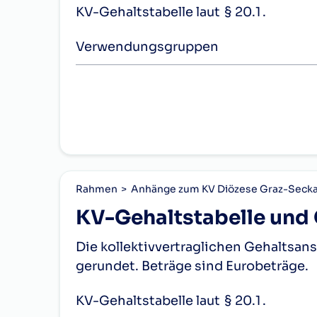
KV-Gehaltstabelle laut
§ 20.1
.
Verwendungsgruppen
Stufen
Verweil­daue
1
1.– 3. DJ
2
4.– 6. DJ
3
7.– 9. DJ
4
10.–12. DJ
Rahmen
Anhänge zum KV Diözese Graz-Seck
5
13.–16. DJ
KV-Gehaltstabelle und 
6
17.–20. DJ
Die kollektivvertraglichen Gehaltsa
gerundet. Beträge sind Eurobeträge.
7
21.–24. DJ
8
25.–28. DJ
KV-Gehaltstabelle laut
§ 20.1
.