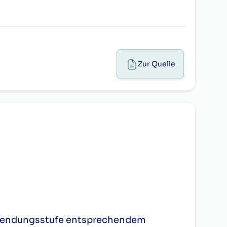
3.529,11
4.077,54
ppe VI
Gruppe VII
Gruppe III
Gruppe IV
815,80
5.826,17
2.642,99
3.049,04
Zur Quelle
009,86
6.063,47
2.750,57
3.174,54
200,75
6.300,77
2.856,03
3.297,94
394,81
6.538,06
2.958,34
3.422,39
586,76
6.772,20
3.066,97
3.546,84
778,71
7.008,44
3.174,54
3.672,34
972,76
7.246,80
3.281,07
3.793,64
165,77
7.485,15
3.385,47
3.917,03
357,72
7.721,40
3.494,11
4.042,54
rwendungsstufe entsprechendem