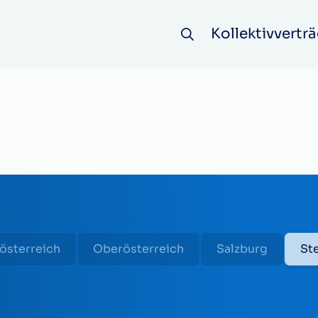
Kollektivverträ
österreich
Oberösterreich
Salzburg
St