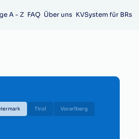
ge A - Z
FAQ
Über uns
KVSystem für BRs
eiermark
Tirol
Vorarlberg