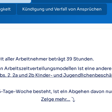
igkeit
Kündigung und Verfall von Ansprüchen
t aller Arbeitnehmer beträgt 39 Stunden.
en Arbeitszeitverteilungsmodellen ist eine ander
Abs. 2, 2a und 2b Kinder- und Jugendlichenbesch
ie 5-Tage-Woche besteht, ist ein Abgehen davon 
t wo kein Betriebsrat besteht, im Einvernehmen m
Zeige mehr...
 kann die wöchentliche Arbeitszeit im Einverneh