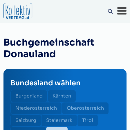
Buchgemeinschaft
Donauland
Bundesland wählen
Burgenland
Kärnten
Niederösterreich
Oberösterreich
Salzburg
Steiermark
Tirol