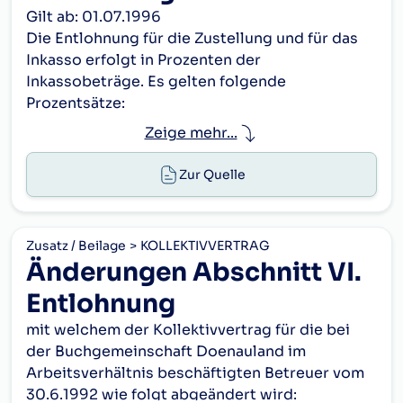
Gilt ab: 01.07.1996
Die Entlohnung für die Zustellung und für das
Inkasso erfolgt in Prozenten der
Inkassobeträge. Es gelten folgende
Prozentsätze:
Zeige mehr...
1.
Für die Monatsbeträge von Donauland, für
Auszahlungen und für Zusatzverkäufe von
Zur Quelle
Büchern, Schallplatten, Globen, Alben und
Nebenartikeln (Saphire, Buchhüllen, etc.),
sowie für Mail-Order-Objekte mit einem Wert
Zusatz / Beilage
KOLLEKTIVVERTRAG
bis S 300.--
Änderungen Abschnitt VI.
14 % des Inkassobetrages, soweit nicht im
Entlohnung
folgenden
mit welchem der Kollektivvertrag für die bei
andere Sätze festgelegt sind.
der Buchgemeinschaft Doenauland im
Änderungen
KV 1.7.1996
Arbeitsverhältnis beschäftigten Betreuer vom
30.6.1992 wie folgt abgeändert wird: