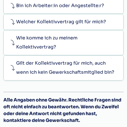
Bedienung
Bin ich Arbeiter:in oder Angestellte:r?
der Silos
und der
Welcher Kollektivvertrag gilt für mich?
Putzerei
A
Wenden
Wie komme ich zu meinem
mit Hand
F
Kollektivvertrag?
Wenden
mit
Elektrowender
B
Gilt der Kollektivvertrag für mich, auch
Darren
wenn ich kein Gewerkschaftsmitglied bin?
beaufsichtigen,
Kastenfahrer
F
Mechanische
1.
b)
Alle Angaben ohne Gewähr. Rechtliche Fragen sind
Mälzerei:
oft nicht einfach zu beantworten. Wenn du Zweifel
Malz
oder deine Antwort nicht gefunden hast,
brennen
F
kontaktiere deine Gewerkschaft.
Darren