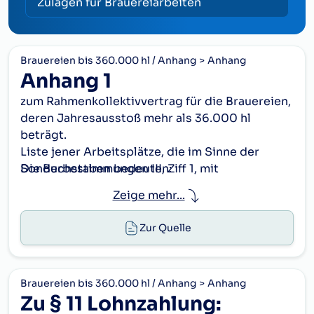
Zulagen für Brauereiarbeiten
Brauereien bis 360.000 hl / Anhang
Anhang
Anhang 1
zum Rahmenkollektivvertrag für die Brauereien,
deren Jahresausstoß mehr als 36.000 hl
beträgt.
Liste jener Arbeitsplätze,
die im Sinne der
Sonderbestimmungen III, Ziff 1, mit
Die Buchstaben bedeuten:
Arbeitnehmern einer bestimmten Qualifikation
F:
FacharbeiterIn
Zeige mehr...
zu besetzen sind.
Angelernte
Gültig ab 1.9.1980
A:
Gruppe A
Zur Quelle
ArbeitnehmerIn
Angelernte
B:
Gruppe B
ArbeitnehmerIn
Brauereien bis 360.000 hl / Anhang
Anhang
Angelernte
Zu § 11 Lohnzahlung:
C:
Gruppe C