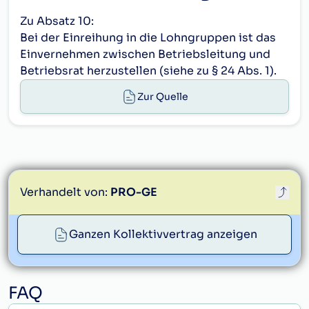
ArbeitnehmerIn
Zu Absatz 10:
Qualifikation
Bei der Einreihung in die Lohngruppen ist das
Arbeitsplatz
des/r
Einvernehmen zwischen Betriebsleitung und
Arbeiters/in
Betriebsrat herzustellen (siehe zu § 24 Abs. 1).
1.
a)
Mälzereien:
Zur Quelle
Darren
heizen
mit Hand
A
Darren
heizen,
Verhandelt von:
PRO-GE
mechanisch
C
Malz
proge@proge.at
Ganzen Kollektivvertrag anzeigen
brennen
F
Weicher
B
Wartung
FAQ
und