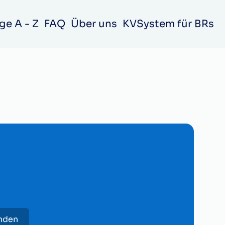
ge A - Z
FAQ
Über uns
KVSystem für BRs
unden