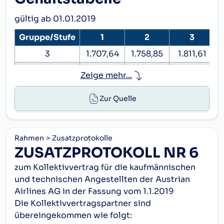
gültig ab 01.01.2019
Gruppe/Stufe
1
2
3
3
1.707,64
1.758,85
1.811,61
3A
1.782,16
1.835,62
1.890,69
Zeige mehr...
4
1.856,78
1.912,49
1.969,85
2
Zur Quelle
4A
1.998,78
2.058,73
2.120,49
5
2.140,80
2.205,03
2.271,17
5A
2.349,74
2.420,23
2.492,84
Rahmen
Zusatzprotokolle
ZUSATZPROTOKOLL NR 6
6
2.565,04
2.641,99
2.721,25
2
zum Kollektivvertrag für die kaufmännischen
6A
2.817,19
2.901,72
2.988,78
und technischen Angestellten der Austrian
7
3.073,71
3.165,92
3.260,90
Airlines AG in der Fassung vom 1.1.2019
7A
3.390,99
3.492,73
3.597,51
Die Kollektivvertragspartner sind
übereingekommen wie folgt:
8
3.711,49
3.822,82
3.937,51
4