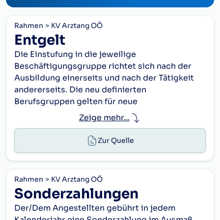
Rahmen
KV Arztang OÖ
Entgelt
Die Einstufung in die jeweilige
Beschäftigungsgruppe richtet sich nach der
Ausbildung einerseits und nach der Tätigkeit
andererseits. Die neu definierten
Berufsgruppen gelten für neue
Dienstverhältnisse ab 1. 1. 2004, bestehende
Zeige mehr...
Verträge bleiben unverändert.
Zur Quelle
1.
Gehaltsgruppen:
Lehrlingseinkommen für kaufmännische
Lehrlinge im Sinne des
Rahmen
KV Arztang OÖ
BAG
Sonderzahlungen
1. 2.
Lehrjahr
Der/Dem Angestellten gebührt in jedem
2026
Kalenderjahr eine Sonderzahlung im Ausmaß