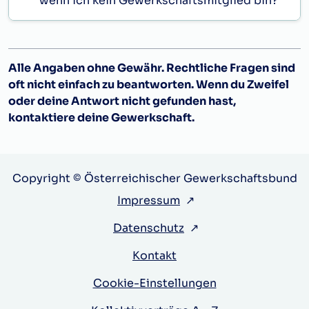
wenn ich kein Gewerkschaftsmitglied bin?
Berufsjahr
1. 2. 2026
1.
2.271,50
3.
2.377,50
Alle Angaben ohne Gewähr. Rechtliche Fragen sind
oft nicht einfach zu beantworten. Wenn du Zweifel
5.
2.482,00
oder deine Antwort nicht gefunden hast,
7.
2.591,50
kontaktiere deine Gewerkschaft.
9.
2.694,50
11.
2.800,50
13.
2.852,50
Copyright © Österreichischer Gewerkschaftsbund
15.
2.906,00
Impressum
↗
17.
2.961,00
Datenschutz
↗
19.
3.016,00
Kontakt
21.
3.069,00
Cookie-Einstellungen
Freiwillige Erhöhungen, welche vom