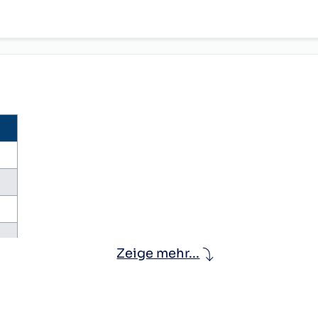
fahrerInnen nach
2.481,88
2.362,96
Zeige mehr...