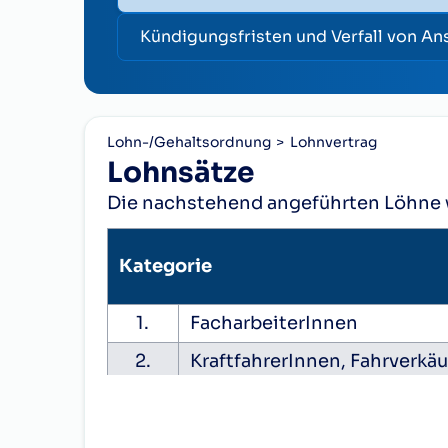
Kündigungsfristen und Verfall von A
Lohn-/Gehaltsordnung
Lohnvertrag
Lohnsätze
Die nachstehend angeführten Löhne 
Kategorie
1.
FacharbeiterInnen
2.
KraftfahrerInnen, Fahrverkä
3.
FüllerInnen, SiruperInnen
4.
Angelernte ArbeitnehmerIn