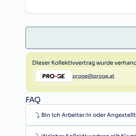
nach dem vollendeten 5. Dienstjahr
nach dem vollendeten 10. Dienstjah
nach dem vollendeten 15. Dienstjah
nach dem vollendeten 20. Dienstjah
nach dem vollendeten 25. Dienstjah
Dieser Kollektivvertrag wurde verhand
Betriebliche Regelungen, die den Cha
anzurechnen.
proge@proge.at
FAQ
Bin ich Arbeiter:in oder Angestellt