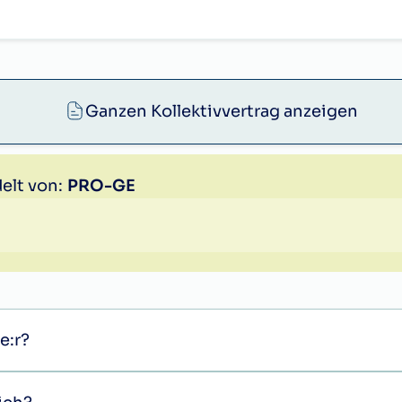
69,26
r
79,91
r
89,50
Ganzen Kollektivvertrag anzeigen
r
96,97
r
100,16
elt von:
PRO-GE
rakter einer Dienstalterszulage haben, sind auf 
e:r?